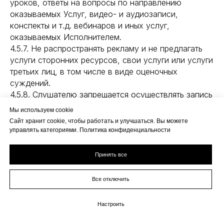
уроков, ответы на вопросы по направлению
оказываемых Услуг, видео- и аудиозаписи,
конспекты и т.д. вебинаров и иных услуг,
оказываемых Исполнителем.
4.5.7. Не распространять рекламу и не предлагать
услуги сторонних ресурсов, свои услуги или услуги
третьих лиц, в том числе в виде оценочных
суждений.
4.5.8. Слушателю запрещается осуществлять запись
видеоуроков или групповых консультаций любыми
Мы используем cookie
способами (на жесткий диск компьютера либо
Сайт хранит cookie, чтобы работать и улучшаться. Вы можете
посредством видеоаппаратуры) без специального
управлять категориями. Политика конфиденциальности
на то разрешения Исполнителя.
4.5.9. Использовать групповые чаты, имеющие
Принять все
образовательное назначение, только для целей,
связанных с освоением материала.
Все отключить
4.5.10. Слушатель несёт ответственность,
дополнительную к ответственности Заказчика за
Настроить
нарушение вышеизложенных пунктов.
4.6. Слушатель имеет право: