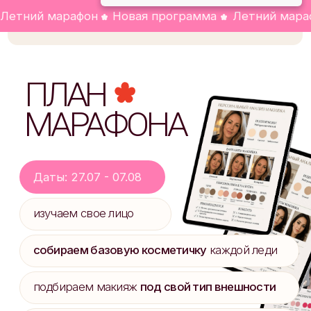
собираем базовую косметичку
каждой леди
подбираем макияж
под свой тип внешности
делаем домашнее задание
и получаем советы
Получить разбор лица
ФОРМАТ
МАРАФОНА
10
прямых эфиров
по макияжу
Разборы в эфире
участниц марафона