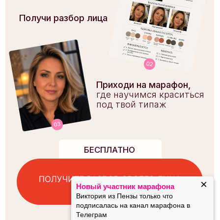
где научимся краситься
под твой типаж
ЗАПИСИ НЕ БУДЕТ | ОНЛАЙН ФОРМАТ
ЗАПИСИ НЕ БУДЕТ | ОНЛАЙН ФОР
03
БЕСПЛАТНО
Летний марафон
Новая программа
Летний марафон
Новая програм
ПЛАН
МАРАФОНА
Даты: 27.07 - 07.08
изучаем свое лицо