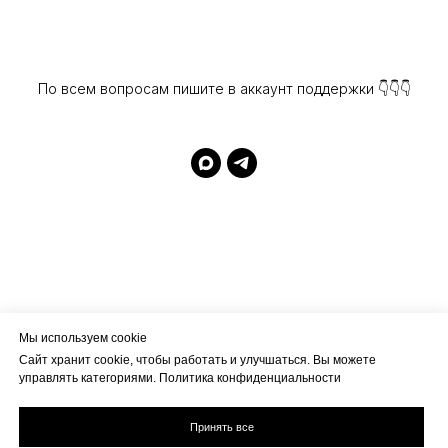
По всем вопросам пишите в аккаунт поддержки 👇👇👇
2
2
2
0
0
0
:
2
2
2
8
8
8
:
4
4
4
4
4
4
Мы используем cookie
Сайт хранит cookie, чтобы работать и улучшаться. Вы можете
управлять категориями. Политика конфиденциальности
Принять все